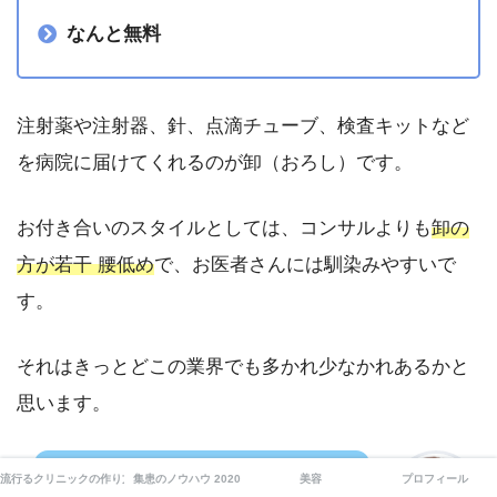
なんと無料
注射薬や注射器、針、点滴チューブ、検査キットなど
を病院に届けてくれるのが卸（おろし）です。
お付き合いのスタイルとしては、コンサルよりも
卸の
方が若干 腰低め
で、お医者さんには馴染みやすいで
す。
それはきっとどこの業界でも多かれ少なかれあるかと
思います。
流行るクリニックの作り方
集患のノウハウ 2020
美容
プロフィール
卸に相談するメリットはなんですか？