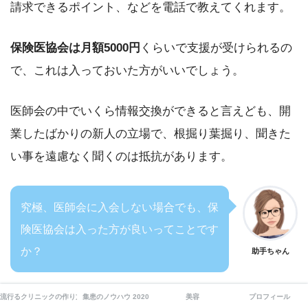
請求できるポイント、などを電話で教えてくれます。
保険医協会は月額5000円
くらいで支援が受けられるの
で、これは入っておいた方がいいでしょう。
医師会の中でいくら情報交換ができると言えども、開
業したばかりの新人の立場で、根掘り葉掘り、聞きた
い事を遠慮なく聞くのは抵抗があります。
究極、医師会に入会しない場合でも、保
険医協会は入った方が良いってことです
か？
助手ちゃん
流行るクリニックの作り方
集患のノウハウ 2020
美容
プロフィール